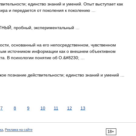
ительности; единство знаний и умений. Опыт выступает как
мира и передается от поколения к поколению …
Й, пробный, экспериментальный …
ости, основанный на его непосредственном, чувственном
жным источником информации как о внешнем объективном
кта. В психологии понятие об О.&#8230; …
ое познание действительности; единство знаний и умений …
7
8
9
10
11
12
13
ка
,
Реклама на сайте
18+