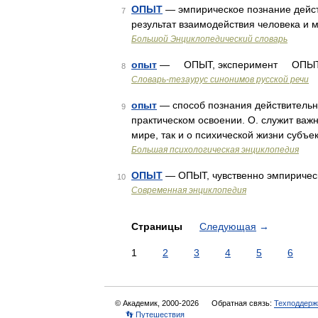
ОПЫТ
— эмпирическое познание действ
7
результат взаимодействия человека и 
Большой Энциклопедический словарь
опыт
— ОПЫТ, эксперимент ОПЫТНЫ
8
Словарь-тезаурус синонимов русской речи
опыт
— способ познания действительн
9
практическом освоении. О. служит ва
мире, так и о психической жизни субъе
Большая психологическая энциклопедия
ОПЫТ
— ОПЫТ, чувственно эмпирическ
10
Современная энциклопедия
Страницы
Следующая
→
1
2
3
4
5
6
© Академик, 2000-2026
Обратная связь:
Техподдерж
👣 Путешествия