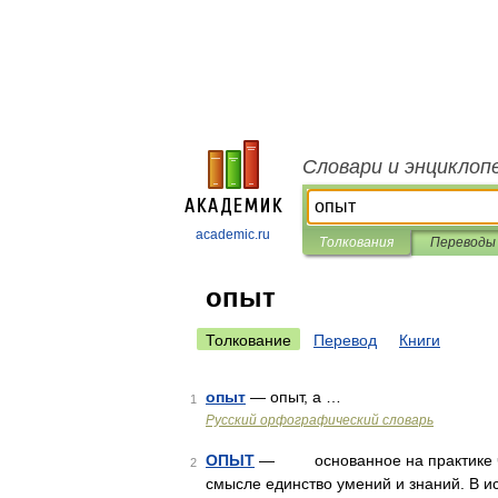
Словари и энциклоп
academic.ru
Толкования
Переводы
опыт
Толкование
Перевод
Книги
опыт
— опыт, а …
1
Русский орфографический словарь
ОПЫТ
— основанное на практике чув
2
смысле единство умений и знаний. В 