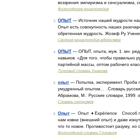
воззрения эмпиризма и сенсуализма, с
Философская энциклопедия
ОПЫТ
— Источник нашей мудрости наш
3
Опыт есть совокупность наших разочар
обретенная мудрость. Жозеф Ру Учени
Сводная энциклопедия афоризмов
ОПЫТ
— ОПЫТ, опыта, муж. 1. мн. ред
4
навыков. «Для того, чтобы правильно 
партийной массы, оптом рабочего кла
Толковый словарь Ушакова
опыт
— Попытка, эксперимент. Проба п
5
умудренный опытом... . Словарь русск
Абрамова, М.: Русские словари, 1999.
Словарь синонимов
Опыт
— Опыт ♦ Expérience Способ пос
6
нам извне (внешний опыт) и даже изнут
что то новое. Противостоит разуму, н
Философский словарь Спонвиля