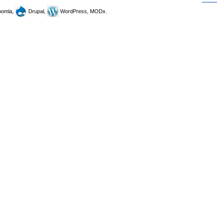
omla,
Drupal,
WordPress, MODx.