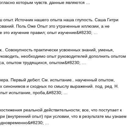
огласно которым чувств. данные являются …
 опыт. Источник нашего опыта наша глупость. Саша Гитри
ований. Поль Оже Опыт это утраченные иллюзии, а не
е это изучение правил; опыт изучение&#8230; …
к.. Совокупность практически усвоенных знаний, уменья,
руководить, необходимо опыт руководителей дополнить опытом
сса, опытом трудящихся, опытом&#8230; …
ера. Первый дебют. См. испытание.. наученный опытом,
их синонимов и сходных по смыслу выражений. под. ред. Н.
 опыт испытание, проба,&#8230; …
тижения реальной действительности; все, что поступает к
ри (внутренний опыт) при условии, что в результате мы узнаем
о одновременно&#8230; …